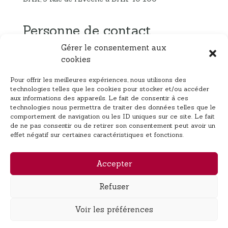
Personne de contact
Gérer le consentement aux
Me Mathieu LAUVRAY
(Gérant / Directeur de la
cookies
publication)
mlauvrayavocat@gmail.com
Pour offrir les meilleures expériences, nous utilisons des
technologies telles que les cookies pour stocker et/ou accéder
06.03.78.92.82
aux informations des appareils. Le fait de consentir à ces
technologies nous permettra de traiter des données telles que le
comportement de navigation ou les ID uniques sur ce site. Le fait
de ne pas consentir ou de retirer son consentement peut avoir un
Hébergeur
effet négatif sur certaines caractéristiques et fonctions.
ovh.com
Accepter
Politique de confidentialité
Refuser
Mentions Légales
Voir les préférences
© Me Mathieu Lauvray