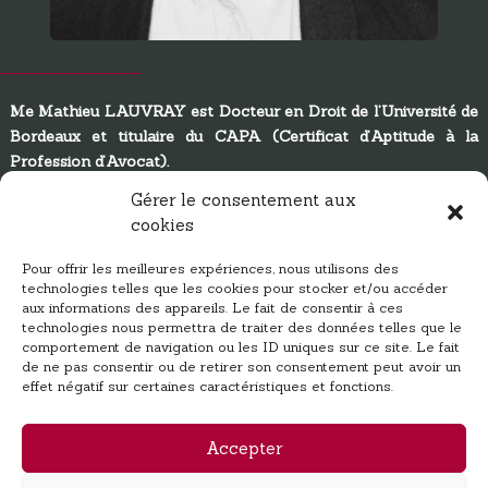
Me Mathieu LAUVRAY
est Docteur en Droit de l’Université de
Bordeaux et titulaire du CAPA (Certificat d’Aptitude à la
Profession d’Avocat).
Gérer le consentement aux
Il exerce depuis plus de 12 ans la profession d’avocat à
cookies
ANGLET et à DAX
.
Il vous accompagne en vue du règlement de vos
litiges
et met
Pour offrir les meilleures expériences, nous utilisons des
technologies telles que les cookies pour stocker et/ou accéder
ses compétences à votre service en privilégiant l’
écoute, la
aux informations des appareils. Le fait de consentir à ces
réactivité et la disponibilité
.
technologies nous permettra de traiter des données telles que le
comportement de navigation ou les ID uniques sur ce site. Le fait
En savoir plus
de ne pas consentir ou de retirer son consentement peut avoir un
effet négatif sur certaines caractéristiques et fonctions.
Accepter
Politique de confidentialité